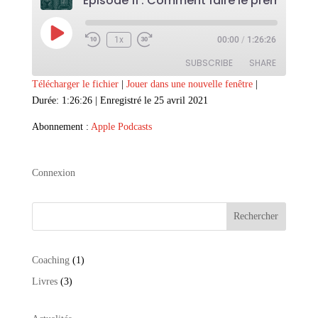
Play
1x
00:00
/
1:26:26
Episode
SUBSCRIBE
SHARE
Télécharger le fichier
|
Jouer dans une nouvelle fenêtre
|
Durée: 1:26:26
|
Enregistré le 25 avril 2021
SHARE
Apple Podcasts
Abonnement :
Apple Podcasts
RSS FEED
LINK
EMBED
Connexion
Rechercher
1
Coaching
1
produit
3
Livres
3
produits