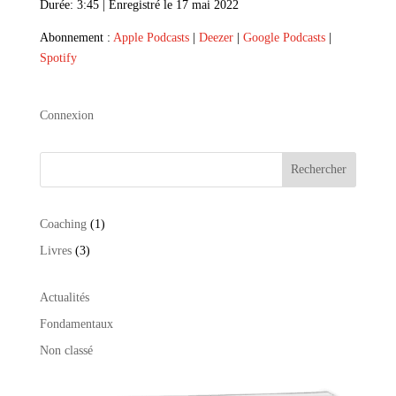
Durée: 3:45
|
Enregistré le 17 mai 2022
SHARE
Apple Podcasts
Deezer
Abonnement :
Apple Podcasts
|
Deezer
|
Google Podcasts
|
Google Podcasts
Spotify
LINK
Spotify
RSS FEED
EMBED
Connexion
Rechercher
1
Coaching
1
produit
3
Livres
3
produits
Actualités
Fondamentaux
Non classé