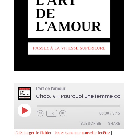
L'art de l'amour
Play
1x
00:00
/
3:45
Episode
SUBSCRIBE
SHARE
Télécharger le fichier
|
Jouer dans une nouvelle fenêtre
|