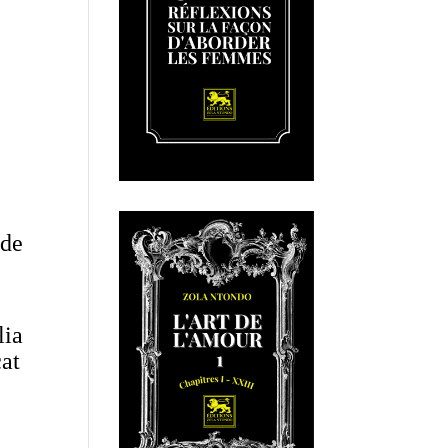
 de
lia
cat