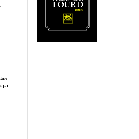
s
i
tine
és par