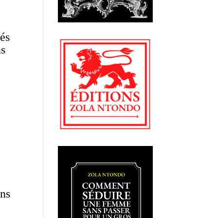
sés
ns
ons