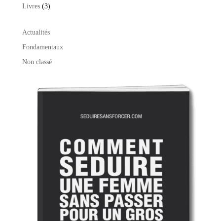
produit
3
Livres
3
produits
Actualités
Fondamentaux
Non classé