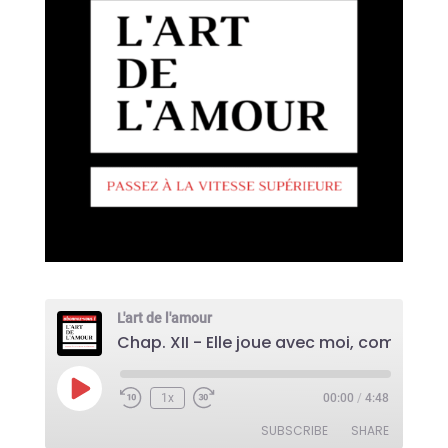
L'art de l'amour
Chap. XII - E
Play
1x
00:00
/
4:48
Episode
SUBSCRIBE
SHARE