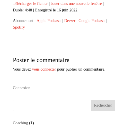
Télécharger le fichier
|
Jouer dans une nouvelle fenêtre
|
Durée: 4:48
|
Enregistré le 16 juin 2022
SHARE
Apple Podcasts
Deezer
Abonnement :
Apple Podcasts
|
Deezer
|
Google Podcasts
|
Google Podcasts
Spotify
LINK
Spotify
RSS FEED
EMBED
Poster le commentaire
Vous devez
vous connecter
pour publier un commentaire.
Connexion
Rechercher
1
Coaching
1