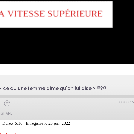
st- ce qu'une femme aime qu'on lui dise ? ￼￼
00:00
/
5
SHARE
|
Durée: 5:36
|
Enregistré le 23 juin 2022
eezer
Google Podcasts