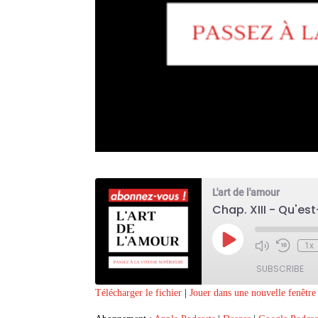
L'art de l'amour
Chap. XIII - Qu'e
Play
1x
Episode
SUBSCRIBE
Télécharger le fichier
|
Jouer dans une nouvelle fenêtre
SHARE
Apple Podcasts
D