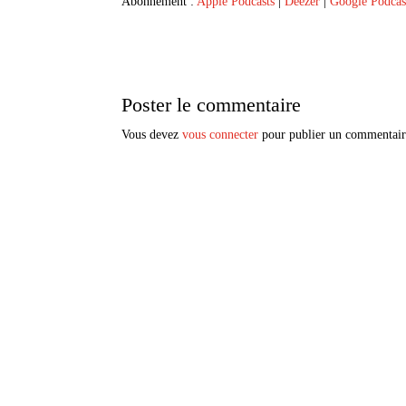
Abonnement :
Apple Podcasts
|
Deezer
|
Google Podcas
Spotify
LINK
RSS FEED
EMBED
Poster le commentaire
Vous devez
vous connecter
pour publier un commentair